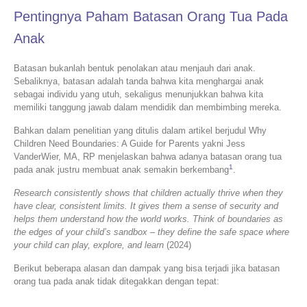
Pentingnya Paham Batasan Orang Tua Pada
Anak
Batasan bukanlah bentuk penolakan atau menjauh dari anak.
Sebaliknya, batasan adalah tanda bahwa kita menghargai anak
sebagai individu yang utuh, sekaligus menunjukkan bahwa kita
memiliki tanggung jawab dalam mendidik dan membimbing mereka.
Bahkan dalam penelitian yang ditulis dalam artikel berjudul Why
Children Need Boundaries: A Guide for Parents yakni Jess
VanderWier, MA, RP menjelaskan bahwa adanya batasan orang tua
1
pada anak justru membuat anak semakin berkembang
.
Research consistently shows that children actually thrive when they
have clear, consistent limits. It gives them a sense of security and
helps them understand how the world works. Think of boundaries as
the edges of your child’s sandbox – they define the safe space where
your child can play, explore, and learn
(2024)
Berikut beberapa alasan dan dampak yang bisa terjadi jika batasan
orang tua pada anak tidak ditegakkan dengan tepat: