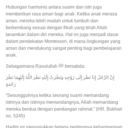
Hubungan harmonis antara suami dan istri juga
memberikan rasa aman bagi anak. Ketika anak merasa
aman, mereka lebih mudah untuk tumbuh dan
berkembang sesuai dengan fitrah yang telah Allah
tanamkan dalam diri mereka. Hal ini juga menjadi dasar
dalam pendekatan Montessori, di mana lingkungan yang
aman dan mendukung sangat penting bagi pembelajaran
anak.
Sebagaimana Rasulullah ﷺ bersabda:
إِنَّ الرَّجُلَ إِذَا نَظَرَ إِلَى زَوْجِهِ وَنَظَرَتْ إِلَيْهِ نَظَرَ اللَّهُ إِلَيْهِمَا نَظَرَ
رَحْمَةٍ
“Sesungguhnya ketika seorang suami memandang
istrinya dan istrinya memandangnya, Allah memandang
mereka berdua dengan pandangan rahmat.” (HR. Bukhari
no. 5245)
Hadits ini menunjukkan betapa pentingnya keharmonisan