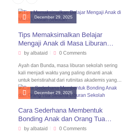
December 29, 2025
Tips Memaksimalkan Belajar
Mengaji Anak di Masa Liburan
Sekolah
by
albataid
0 Comments
Ayah dan Bunda, masa liburan sekolah sering
kali menjadi waktu yang paling dinanti anak
untuk beristirahat dari rutinitas akademis yang…
December 29, 2025
Cara Sederhana Membentuk
Bonding Anak dan Orang Tua
Selama Liburan Sekolah
by
albataid
0 Comments