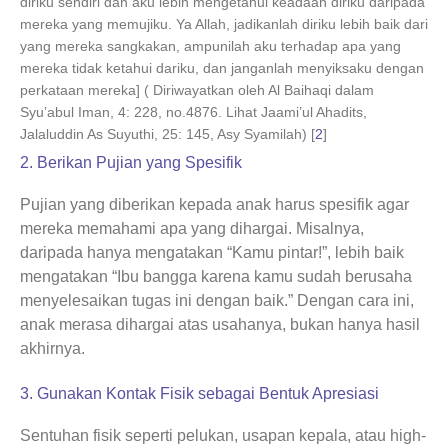
diriku sendiri dan aku lebih mengetahui keadaan diriku daripada
mereka yang memujiku. Ya Allah, jadikanlah diriku lebih baik dari
yang mereka sangkakan, ampunilah aku terhadap apa yang
mereka tidak ketahui dariku, dan janganlah menyiksaku dengan
perkataan mereka] ( Diriwayatkan oleh Al Baihaqi dalam
Syu’abul Iman, 4: 228, no.4876. Lihat Jaami’ul Ahadits,
Jalaluddin As Suyuthi, 25: 145, Asy Syamilah) [
2
]
2. Berikan Pujian yang Spesifik
Pujian yang diberikan kepada anak harus spesifik agar
mereka memahami apa yang dihargai. Misalnya,
daripada hanya mengatakan “Kamu pintar!”, lebih baik
mengatakan “Ibu bangga karena kamu sudah berusaha
menyelesaikan tugas ini dengan baik.” Dengan cara ini,
anak merasa dihargai atas usahanya, bukan hanya hasil
akhirnya.
3. Gunakan Kontak Fisik sebagai Bentuk Apresiasi
Sentuhan fisik seperti pelukan, usapan kepala, atau high-