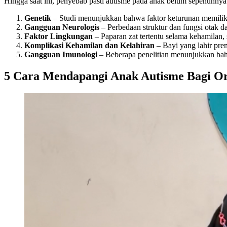
Hingga saat ini, penyebab pasti autisme pada anak belum sepenuhnya 
Genetik
– Studi menunjukkan bahwa faktor keturunan memilik
Gangguan Neurologis
– Perbedaan struktur dan fungsi otak
Faktor Lingkungan
– Paparan zat tertentu selama kehamilan, s
Komplikasi Kehamilan dan Kelahiran
– Bayi yang lahir prem
Gangguan Imunologi
– Beberapa penelitian menunjukkan bah
5 Cara Mendapangi Anak Autisme Bagi O