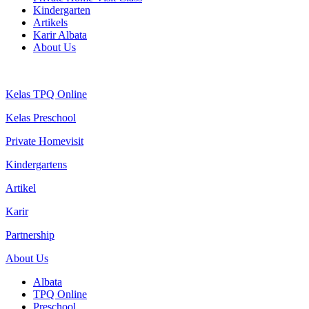
Kindergarten
Artikels
Karir Albata
About Us
Kelas TPQ Online
Kelas Preschool
Private Homevisit
Kindergartens
Artikel
Karir
Partnership
About Us
Albata
TPQ Online
Preschool