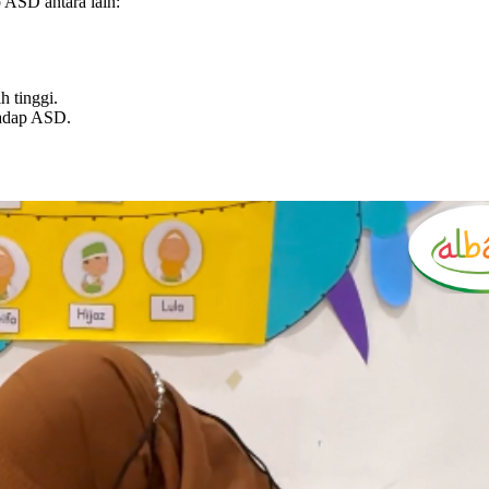
 ASD antara lain:
h tinggi.
hadap ASD.