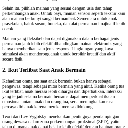
Selain itu, pilihlah mainan yang sesuai dengan usia dan tahap
perkembangan anak. Untuk bayi, mainan sensori seperti tekstur kain
atau mainan berbunyi sangat bermanfaat. Sementara untuk anak
prasekolah, balok susun, boneka, dan alat permainan imajinatif lebih
cocok.
Mainan yang fleksibel dan dapat digunakan dalam berbagai jenis
permainan jauh lebih efektif dibandingkan mainan elektronik yang
hanya memberikan satu jenis respons. Lingkungan yang kaya
stimulasi akan mendorong anak untuk berpikir kreatif dan aktif
secara fisik.
2. Ikut Terlibat Saat Anak Bermain
Kehadiran orang tua saat anak bermain bukan hanya sebagai
pengawas, tetapi sebagai mitra bermain yang aktif. Ketika orang tua
ikut terlibat, anak merasa lebih dihargai dan diperhatikan. Interaksi
yang terjadi selama bermain bersama dapat memperkuat ikatan
emosional antara anak dan orang tua, serta meningkatkan rasa
percaya diri anak karena mereka merasa didukung.
Teori dari Lev Vygotsky menekankan pentingnya pendampingan
orang dewasa dalam zona perkembangan proksimal (ZPD), yaitu
tahap di mana anak dapat belajar lebih efektif dengan bantuan orang