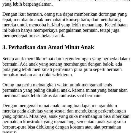
yang lebih berpengalaman.
Dengan ikut bermain, orang tua dapat memberikan dorongan yang
tepat, membantu anak memahami konsep baru, dan mendorong
mereka untuk mencoba hal-hal yang lebih menantang. Keterlibatan
ini bukan hanya memperkaya pengalaman bermain, tetapi juga
mempercepat proses belajar anak.
3. Perhatikan dan Amati Minat Anak
Setiap anak memiliki minat dan kecenderungan yang berbeda dalam
bermain. Ada anak yang senang membangun dengan balok, ada
pula yang lebih menikmati permainan pura-pura seperti bermain
rumah-rumahan atau dokter-dokteran.
Orang tua perlu meluangkan waktu untuk mengamati jenis
permainan yang paling disukai anak, karena minat yang besar akan
membuat anak lebih fokus dan antusias saat bermain.
Dengan mengenali minat anak, orang tua dapat mengarahkan
mereka pada aktivitas yang sesuai dan mendukung perkembangan
yang optimal. Misalnya, anak yang suka membangun bisa diberikan
permainan konstruksi yang menantang, sementara anak yang suka
berpura-pura bisa didukung dengan kostum atau alat permainan
tematik.