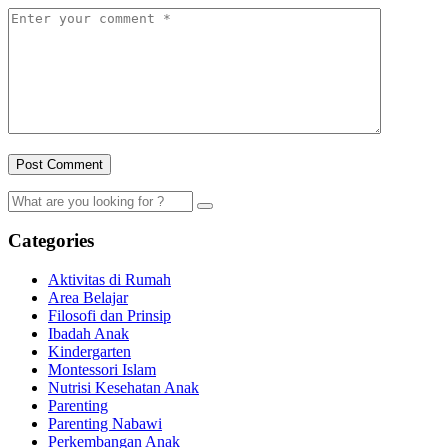
Categories
Aktivitas di Rumah
Area Belajar
Filosofi dan Prinsip
Ibadah Anak
Kindergarten
Montessori Islam
Nutrisi Kesehatan Anak
Parenting
Parenting Nabawi
Perkembangan Anak