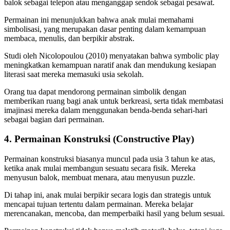
balok sebagai telepon atau menganggap sendok sebagai pesawat.
Permainan ini menunjukkan bahwa anak mulai memahami
simbolisasi, yang merupakan dasar penting dalam kemampuan
membaca, menulis, dan berpikir abstrak.
Studi oleh Nicolopoulou (2010) menyatakan bahwa symbolic play
meningkatkan kemampuan naratif anak dan mendukung kesiapan
literasi saat mereka memasuki usia sekolah.
Orang tua dapat mendorong permainan simbolik dengan
memberikan ruang bagi anak untuk berkreasi, serta tidak membatasi
imajinasi mereka dalam menggunakan benda-benda sehari-hari
sebagai bagian dari permainan.
4. Permainan Konstruksi (Constructive Play)
Permainan konstruksi biasanya muncul pada usia 3 tahun ke atas,
ketika anak mulai membangun sesuatu secara fisik. Mereka
menyusun balok, membuat menara, atau menyusun puzzle.
Di tahap ini, anak mulai berpikir secara logis dan strategis untuk
mencapai tujuan tertentu dalam permainan. Mereka belajar
merencanakan, mencoba, dan memperbaiki hasil yang belum sesuai.