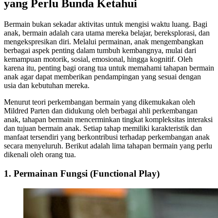
yang Perlu Bunda Ketahui
Bermain bukan sekadar aktivitas untuk mengisi waktu luang. Bagi
anak, bermain adalah cara utama mereka belajar, bereksplorasi, dan
mengekspresikan diri. Melalui permainan, anak mengembangkan
berbagai aspek penting dalam tumbuh kembangnya, mulai dari
kemampuan motorik, sosial, emosional, hingga kognitif. Oleh
karena itu, penting bagi orang tua untuk memahami tahapan bermain
anak agar dapat memberikan pendampingan yang sesuai dengan
usia dan kebutuhan mereka.
Menurut teori perkembangan bermain yang dikemukakan oleh
Mildred Parten dan didukung oleh berbagai ahli perkembangan
anak, tahapan bermain mencerminkan tingkat kompleksitas interaksi
dan tujuan bermain anak. Setiap tahap memiliki karakteristik dan
manfaat tersendiri yang berkontribusi terhadap perkembangan anak
secara menyeluruh. Berikut adalah lima tahapan bermain yang perlu
dikenali oleh orang tua.
1. Permainan Fungsi (Functional Play)