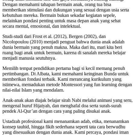
Dengan memahami tahapan bermain anak, orang tua bisa
memberikan stimulasi dan dukungan yang sesuai dengan usia serta
kebutuhan mereka. Bermain bukan sekadar kegiatan sepele,
melainkan pondasi penting untuk masa depan anak yang sehat
secara mental, emosional, dan intelektual.
Studi-studi dari Frost et al. (2012), Bergen (2002), dan
Nicolopoulou (2010) menjadi penguat bahwa dunia anak adalah
dunia bermain yang penuh makna. Maka dari itu, mari kita beri
ruang bagi anak untuk bermain, karena di sanalah mereka belajar
menjadi manusia seutuhnya.
Memilih tempat pendidikan pertama bagi si kecil memang penuh
pertimbangan. Di Albata, kami memahami keinginan Bunda untuk
memberikan fondasi terbaik. Kami merancang kurikulum yang
istimewa, memadukan metode Montessori yang fun learning dengan
nilai-nilai Islam yang mendalam.
Anak-anak akan diajak belajar sirah Nabi melalui animasi yang seru,
mengenal huruf Hijaiyah, dan menghafal doa serta surah-surah
pendek Al-Qur’an dengan cara yang paling disukai anak.
Ustadzah profesional kami menanamkan adab, etika, menanamkan
konsep tauhid, hingga fikih sederhana seperti tata cara berwudhu
yang disesuaikan dengan dunia anak. Kami percaya, pondasi iman