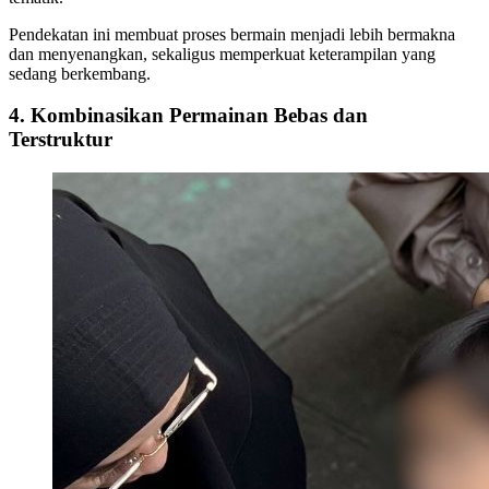
Pendekatan ini membuat proses bermain menjadi lebih bermakna
dan menyenangkan, sekaligus memperkuat keterampilan yang
sedang berkembang.
4. Kombinasikan Permainan Bebas dan
Terstruktur