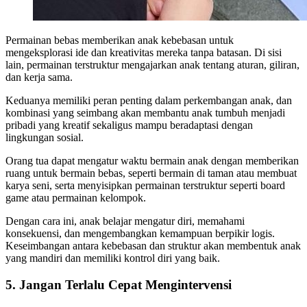
Permainan bebas memberikan anak kebebasan untuk
mengeksplorasi ide dan kreativitas mereka tanpa batasan. Di sisi
lain, permainan terstruktur mengajarkan anak tentang aturan, giliran,
dan kerja sama.
Keduanya memiliki peran penting dalam perkembangan anak, dan
kombinasi yang seimbang akan membantu anak tumbuh menjadi
pribadi yang kreatif sekaligus mampu beradaptasi dengan
lingkungan sosial.
Orang tua dapat mengatur waktu bermain anak dengan memberikan
ruang untuk bermain bebas, seperti bermain di taman atau membuat
karya seni, serta menyisipkan permainan terstruktur seperti board
game atau permainan kelompok.
Dengan cara ini, anak belajar mengatur diri, memahami
konsekuensi, dan mengembangkan kemampuan berpikir logis.
Keseimbangan antara kebebasan dan struktur akan membentuk anak
yang mandiri dan memiliki kontrol diri yang baik.
5. Jangan Terlalu Cepat Mengintervensi