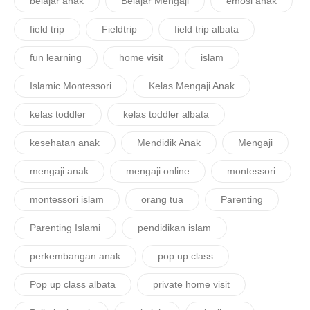
belajar anak
Belajar Mengaji
emosi anak
field trip
Fieldtrip
field trip albata
fun learning
home visit
islam
Islamic Montessori
Kelas Mengaji Anak
kelas toddler
kelas toddler albata
kesehatan anak
Mendidik Anak
Mengaji
mengaji anak
mengaji online
montessori
montessori islam
orang tua
Parenting
Parenting Islami
pendidikan islam
perkembangan anak
pop up class
Pop up class albata
private home visit