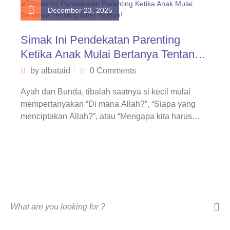
December 23, 2025
Simak Ini Pendekatan Parenting
Ketika Anak Mulai Bertanya Tentang
Allah Ya Bun!
by
albataid
0 Comments
Ayah dan Bunda, tibalah saatnya si kecil mulai
mempertanyakan “Di mana Allah?”, “Siapa yang
menciptakan Allah?”, atau “Mengapa kita harus…