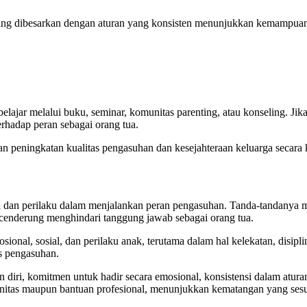
yang dibesarkan dengan aturan yang konsisten menunjukkan kemampuan
elajar melalui buku, seminar, komunitas parenting, atau konseling. Ji
hadap peran sebagai orang tua.
 peningkatan kualitas pengasuhan dan kesejahteraan keluarga secara 
 dan perilaku dalam menjalankan peran pengasuhan. Tanda-tandanya m
n cenderung menghindari tanggung jawab sebagai orang tua.
ional, sosial, dan perilaku anak, terutama dalam hal kelekatan, disipl
s pengasuhan.
ri, komitmen untuk hadir secara emosional, konsistensi dalam aturan
unitas maupun bantuan profesional, menunjukkan kematangan yang se