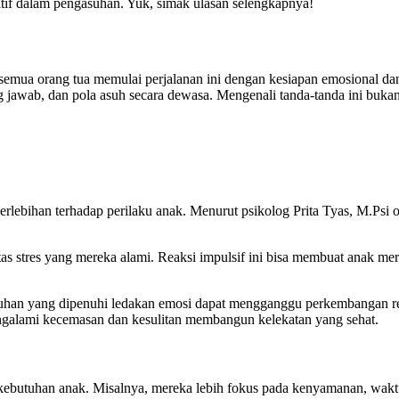
itif dalam pengasuhan. Yuk, simak ulasan selengkapnya!
semua orang tua memulai perjalanan ini dengan kesiapan emosional dan
awab, dan pola asuh secara dewasa. Mengenali tanda-tanda ini bukan
erlebihan terhadap perilaku anak. Menurut psikolog Prita Tyas, M.Ps
s stres yang mereka alami. Reaksi impulsif ini bisa membuat anak m
asuhan yang dipenuhi ledakan emosi dapat mengganggu perkembangan re
ngalami kecemasan dan kesulitan membangun kelekatan yang sehat.
 kebutuhan anak. Misalnya, mereka lebih fokus pada kenyamanan, waktu