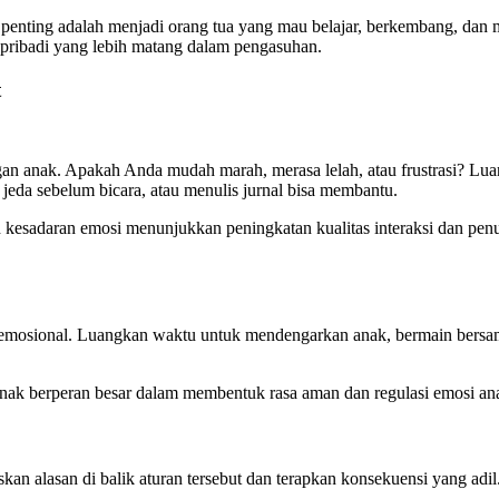
enting adalah menjadi orang tua yang mau belajar, berkembang, dan me
i pribadi yang lebih matang dalam pengasuhan.
t
gan anak. Apakah Anda mudah marah, merasa lelah, atau frustrasi? Lu
jeda sebelum bicara, atau menulis jurnal bisa membantu.
h kesadaran emosi menunjukkan peningkatan kualitas interaksi dan pen
atan emosional. Luangkan waktu untuk mendengarkan anak, bermain bersa
ak berperan besar dalam membentuk rasa aman dan regulasi emosi anak
skan alasan di balik aturan tersebut dan terapkan konsekuensi yang a