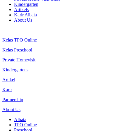
Kindergarten
Artikels
Karir Albata
About Us
Kelas TPQ Online
Kelas Preschool
Private Homevisit
Kindergartens
Artikel
Karir
Partnership
About Us
Albata
TPQ Online
Preschool