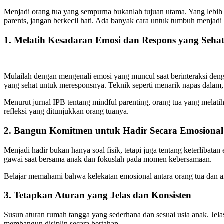
Menjadi orang tua yang sempurna bukanlah tujuan utama. Yang lebih p
parents, jangan berkecil hati. Ada banyak cara untuk tumbuh menjad
1. Melatih Kesadaran Emosi dan Respons yang Seha
Mulailah dengan mengenali emosi yang muncul saat berinteraksi den
yang sehat untuk meresponsnya. Teknik seperti menarik napas dalam, 
Menurut jurnal IPB tentang mindful parenting, orang tua yang melati
refleksi yang ditunjukkan orang tuanya.
2. Bangun Komitmen untuk Hadir Secara Emosional
Menjadi hadir bukan hanya soal fisik, tetapi juga tentang keterlib
gawai saat bersama anak dan fokuslah pada momen kebersamaan.
Belajar memahami bahwa kelekatan emosional antara orang tua dan an
3. Tetapkan Aturan yang Jelas dan Konsisten
Susun aturan rumah tangga yang sederhana dan sesuai usia anak. Jela
membangun disiplin secara bertahap.