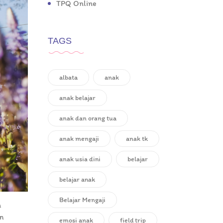
TPQ Online
TAGS
albata
anak
anak belajar
anak dan orang tua
anak mengaji
anak tk
anak usia dini
belajar
belajar anak
Belajar Mengaji
a
an
emosi anak
field trip