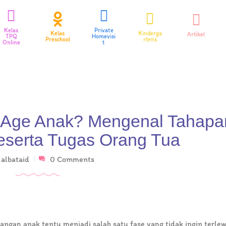
Kelas
Private
Kelas
Kinderga
Artikel
TPQ
Homevisi
Preschool
rtens
Online
t
 Age Anak? Mengenal Tahapa
eserta Tugas Orang Tua
y
albataid
0 Comments
gan anak tentu menjadi salah satu fase yang tidak ingin terle