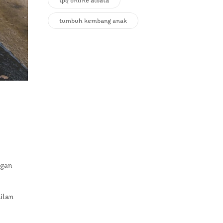
tpq online albata
tumbuh kembang anak
ngan
ilan