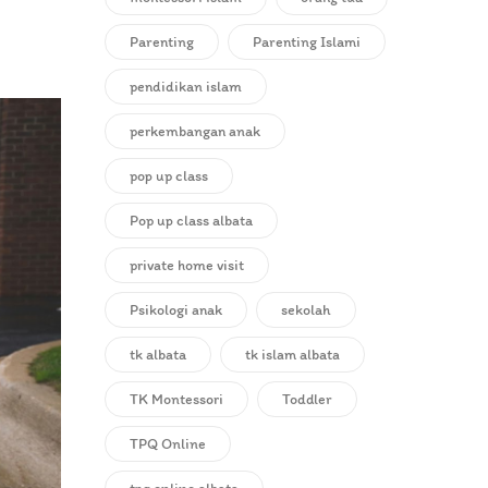
Parenting
Parenting Islami
pendidikan islam
perkembangan anak
pop up class
Pop up class albata
private home visit
Psikologi anak
sekolah
tk albata
tk islam albata
TK Montessori
Toddler
TPQ Online