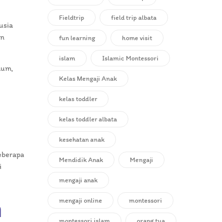
Fieldtrip
field trip albata
usia
an
fun learning
home visit
islam
Islamic Montessori
mum,
Kelas Mengaji Anak
kelas toddler
kelas toddler albata
kesehatan anak
eberapa
Mendidik Anak
Mengaji
i
mengaji anak
mengaji online
montessori
n
montessori islam
orang tua