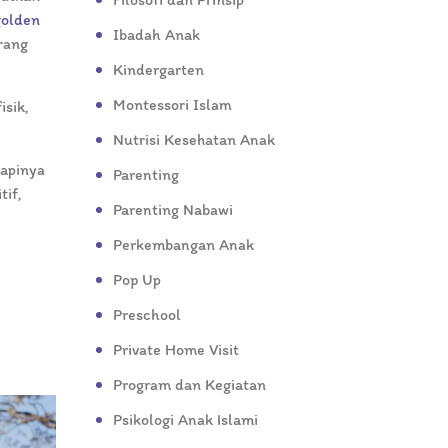
golden
Ibadah Anak
rang
Kindergarten
Montessori Islam
isik,
Nutrisi Kesehatan Anak
apinya
Parenting
tif,
Parenting Nabawi
Perkembangan Anak
Pop Up
Preschool
Private Home Visit
Program dan Kegiatan
Psikologi Anak Islami