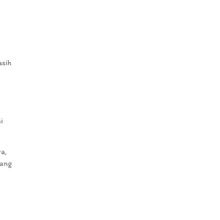
asih
i
a,
yang