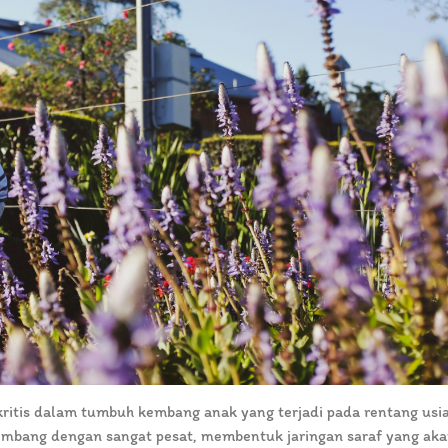
ritis dalam tumbuh kembang anak yang terjadi pada rentang usi
kembang dengan sangat pesat, membentuk jaringan saraf yang ak