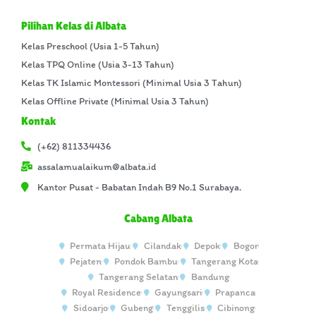
Pilihan Kelas di Albata
Kelas Preschool (Usia 1-5 Tahun)
Kelas TPQ Online (Usia 3-13 Tahun)
Kelas TK Islamic Montessori (Minimal Usia 3 Tahun)
Kelas Offline Private (Minimal Usia 3 Tahun)
Kontak
(+62) 811334436
assalamualaikum@albata.id
Kantor Pusat - Babatan Indah B9 No.1 Surabaya.
Cabang Albata
Permata Hijau
Cilandak
Depok
Bogor
Pejaten
Pondok Bambu
Tangerang Kota
Tangerang Selatan
Bandung
Royal Residence
Gayungsari
Prapanca
Sidoarjo
Gubeng
Tenggilis
Cibinong