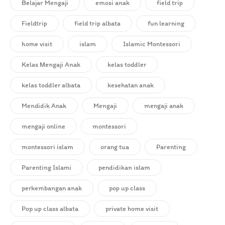
Belajar Mengaji
emosi anak
field trip
Fieldtrip
field trip albata
fun learning
home visit
islam
Islamic Montessori
Kelas Mengaji Anak
kelas toddler
kelas toddler albata
kesehatan anak
Mendidik Anak
Mengaji
mengaji anak
mengaji online
montessori
montessori islam
orang tua
Parenting
Parenting Islami
pendidikan islam
perkembangan anak
pop up class
Pop up class albata
private home visit