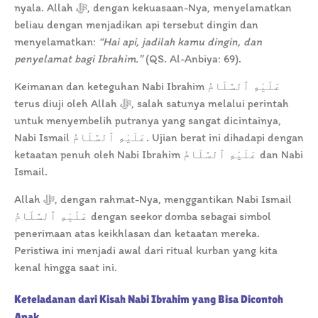
nyala. Allah ﷻ, dengan kekuasaan-Nya, menyelamatkan
beliau dengan menjadikan api tersebut dingin dan
menyelamatkan:
“Hai api, jadilah kamu dingin, dan
penyelamat bagi Ibrahim.”
(QS. Al-Anbiya: 69).
Keimanan dan keteguhan Nabi Ibrahim عَلَيْهِ ٱلسَّلَامُ
terus diuji oleh Allah ﷻ, salah satunya melalui perintah
untuk menyembelih putranya yang sangat dicintainya,
Nabi Ismail عَلَيْهِ ٱلسَّلَامُ. Ujian berat ini dihadapi dengan
ketaatan penuh oleh Nabi Ibrahim عَلَيْهِ ٱلسَّلَامُ dan Nabi
Ismail.
Allah ﷻ, dengan rahmat-Nya, menggantikan Nabi Ismail
عَلَيْهِ ٱلسَّلَامُ dengan seekor domba sebagai simbol
penerimaan atas keikhlasan dan ketaatan mereka.
Peristiwa ini menjadi awal dari ritual kurban yang kita
kenal hingga saat ini.
Keteladanan dari Kisah Nabi Ibrahim yang Bisa Dicontoh
Anak