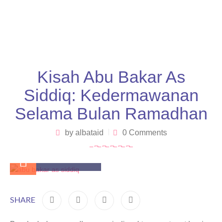
Kisah Abu Bakar As
Siddiq: Kedermawanan
Selama Bulan Ramadhan
by
albataid
0 Comments
March 9, 2025
SHARE