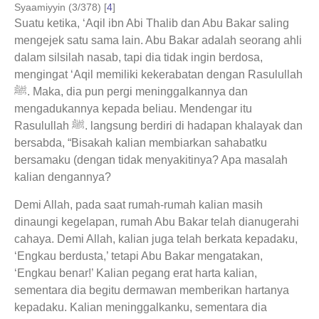
Syaamiyyin (3/378) [
4
]
Suatu ketika, ‘Aqil ibn Abi Thalib dan Abu Bakar saling
mengejek satu sama lain. Abu Bakar adalah seorang ahli
dalam silsilah nasab, tapi dia tidak ingin berdosa,
mengingat ‘Aqil memiliki kekerabatan dengan Rasulullah
ﷺ. Maka, dia pun pergi meninggalkannya dan
mengadukannya kepada beliau. Mendengar itu
Rasulullah ﷺ. langsung berdiri di hadapan khalayak dan
bersabda, “Bisakah kalian membiarkan sahabatku
bersamaku (dengan tidak menyakitinya? Apa masalah
kalian dengannya?
Demi Allah, pada saat rumah-rumah kalian masih
dinaungi kegelapan, rumah Abu Bakar telah dianugerahi
cahaya. Demi Allah, kalian juga telah berkata kepadaku,
‘Engkau berdusta,’ tetapi Abu Bakar mengatakan,
‘Engkau benar!’ Kalian pegang erat harta kalian,
sementara dia begitu dermawan memberikan hartanya
kepadaku. Kalian meninggalkanku, sementara dia