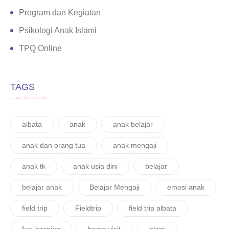
Program dan Kegiatan
Psikologi Anak Islami
TPQ Online
TAGS
albata
anak
anak belajar
anak dan orang tua
anak mengaji
anak tk
anak usia dini
belajar
belajar anak
Belajar Mengaji
emosi anak
field trip
Fieldtrip
field trip albata
fun learning
home visit
islam