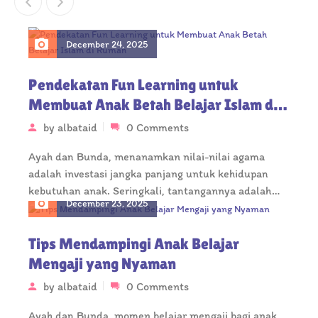
December 24, 2025
Pendekatan Fun Learning untuk
Membuat Anak Betah Belajar Islam di
Rumah
by
albataid
0 Comments
Ayah dan Bunda, menanamkan nilai-nilai agama
adalah investasi jangka panjang untuk kehidupan
kebutuhan anak. Seringkali, tantangannya adalah
December 23, 2025
bagaimana membuat pelajaran…
Tips Mendampingi Anak Belajar
Mengaji yang Nyaman
by
albataid
0 Comments
Ayah dan Bunda, momen belajar mengaji bagi anak