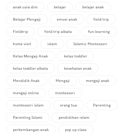
anak usia dini
belajar
belajar anak
Belajar Mengaji
emosi anak
field trip
Fieldtrip
field trip albata
fun learning
home visit
islam
Islamic Montessori
Kelas Mengaji Anak
kelas toddler
kelas toddler albata
kesehatan anak
Mendidik Anak
Mengaji
mengaji anak
mengaji online
montessori
montessori islam
orang tua
Parenting
Parenting Islami
pendidikan islam
perkembangan anak
pop up class