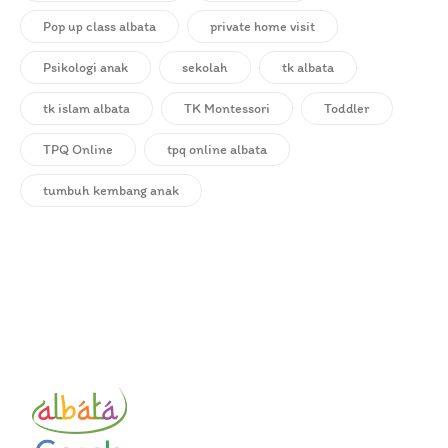
Pop up class albata
private home visit
Psikologi anak
sekolah
tk albata
tk islam albata
TK Montessori
Toddler
TPQ Online
tpq online albata
tumbuh kembang anak