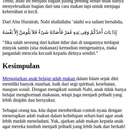
Tentu, adab ini menjadi bagian paling penting sebab tidak hanya
menyelesaikan bagian dari tata cara makan tapi untuk menjaga
kebersihan si kecil.
Dari Abu Hurairah, Nabi shallallahu ‘alaihi wa sallam bersabda,
إِذَا بَاتَ أَحَدُكُمْ وَفِى يَدِهِ غَمَرٌ فَأَصَابَهُ شَىْءٌ فَلاَ يَلُومَنَّ إِلاَّ نَفْسَهُ
“Jika salah seorang dari kalian tidur dan di tangannya terdapat
minyak samin (sisa makanan) kemudian mengenainya, maka
janganlah mencela kecuali kepada dirinya sendiri.”
Kesimpulan
Mengajarkan anak belajar adab makan
dalam Islam sejak dini
memiliki banyak manfaat, baik dari segi spiritual, kesehatan,
maupun sosial. Dengan mengikuti sunnah Nabi, anak tidak hanya
belajar menghormati makanan, tetapi juga menjadi pribadi yang
lebih disiplin dan bersyukur.
Sebagai orang tua, kita dapat memberikan contoh nyata dengan
menerapkan adab makan dalam kehidupan sehari-hari agar anak
lebih mudah meneladani. Yuk, ajarkan adab makan kepada anak
agar mereka tumbuh menjadi pribadi yang lebih baik dan berkah!