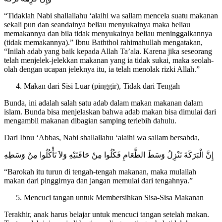
“Tidaklah Nabi shallallahu ‘alaihi wa sallam mencela suatu makanan
sekali pun dan seandainya beliau menyukainya maka beliau
memakannya dan bila tidak menyukainya beliau meninggalkannya
(tidak memakannya).” Ibnu Baththol rahimahullah mengatakan,
“Inilah adab yang baik kepada Allah Ta’ala. Karena jika seseorang
telah menjelek-jelekkan makanan yang ia tidak sukai, maka seolah-
olah dengan ucapan jeleknya itu, ia telah menolak rizki Allah.”
Makan dari Sisi Luar (pinggir), Tidak dari Tengah
Bunda, ini adalah salah satu adab dalam makan makanan dalam
islam. Bunda bisa menjelaskan bahwa adab makan bisa dimulai dari
mengambil makanan dibagian samping terlebih dahulu.
Dari Ibnu ‘Abbas, Nabi shallallahu ‘alaihi wa sallam bersabda,
إِنَّ الْبَرَكَةَ تَنْزِلُ وَسَطَ الطَّعَامِ فَكُلُوا مِنْ حَافَتَيْهِ وَلاَ تَأْكُلُوا مِنْ وَسَطِهِ
“Barokah itu turun di tengah-tengah makanan, maka mulailah
makan dari pinggirnya dan jangan memulai dari tengahnya.”
Mencuci tangan untuk Membersihkan Sisa-Sisa Makanan
Terakhir, anak harus belajar untuk mencuci tangan setelah makan.