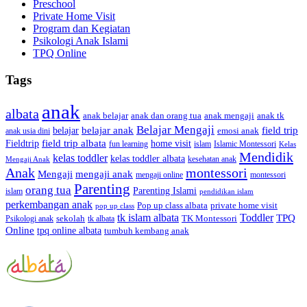
Preschool
Private Home Visit
Program dan Kegiatan
Psikologi Anak Islami
TPQ Online
Tags
anak
albata
anak dan orang tua
anak tk
anak belajar
anak mengaji
Belajar Mengaji
belajar anak
field trip
belajar
emosi anak
anak usia dini
field trip albata
Fieldtrip
home visit
Islamic Montessori
fun learning
islam
Kelas
Mendidik
kelas toddler
kelas toddler albata
kesehatan anak
Mengaji Anak
Anak
montessori
Mengaji
mengaji anak
montessori
mengaji online
Parenting
orang tua
Parenting Islami
islam
pendidikan islam
perkembangan anak
Pop up class albata
private home visit
pop up class
tk islam albata
Toddler
TPQ
sekolah
TK Montessori
Psikologi anak
tk albata
Online
tpq online albata
tumbuh kembang anak