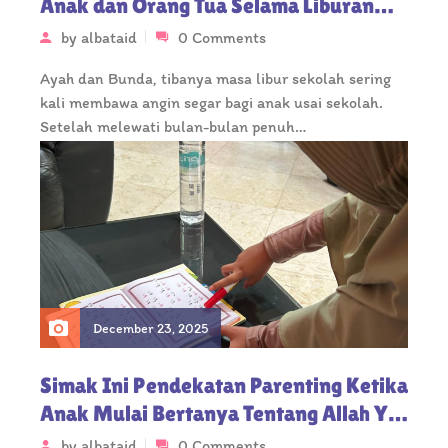
Anak dan Orang Tua Selama Liburan
Sekolah
by
albataid
0 Comments
Ayah dan Bunda, tibanya masa libur sekolah sering
kali membawa angin segar bagi anak usai sekolah.
Setelah melewati bulan-bulan penuh…
December 23, 2025
Simak Ini Pendekatan Parenting Ketika
Anak Mulai Bertanya Tentang Allah Ya
Bun!
by
albataid
0 Comments