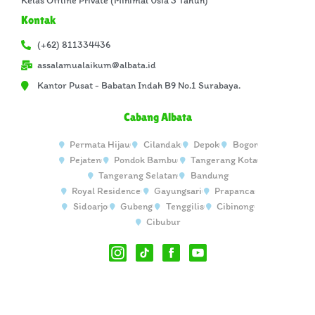
Kelas Offline Private (Minimal Usia 3 Tahun)
Kontak
(+62) 811334436
assalamualaikum@albata.id
Kantor Pusat - Babatan Indah B9 No.1 Surabaya.
Cabang Albata
Permata Hijau
Cilandak
Depok
Bogor
Pejaten
Pondok Bambu
Tangerang Kota
Tangerang Selatan
Bandung
Royal Residence
Gayungsari
Prapanca
Sidoarjo
Gubeng
Tenggilis
Cibinong
Cibubur