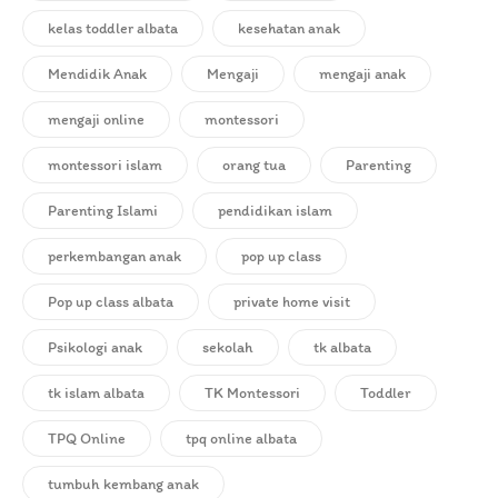
kelas toddler albata
kesehatan anak
Mendidik Anak
Mengaji
mengaji anak
mengaji online
montessori
montessori islam
orang tua
Parenting
Parenting Islami
pendidikan islam
perkembangan anak
pop up class
Pop up class albata
private home visit
Psikologi anak
sekolah
tk albata
tk islam albata
TK Montessori
Toddler
TPQ Online
tpq online albata
tumbuh kembang anak