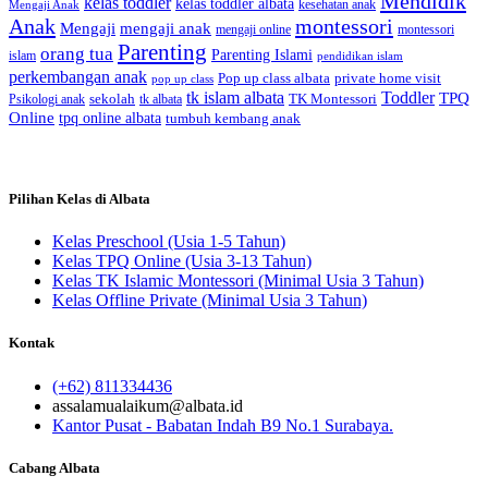
Mendidik
kelas toddler
kelas toddler albata
kesehatan anak
Mengaji Anak
Anak
montessori
Mengaji
mengaji anak
montessori
mengaji online
Parenting
orang tua
Parenting Islami
islam
pendidikan islam
perkembangan anak
Pop up class albata
private home visit
pop up class
tk islam albata
Toddler
TPQ
sekolah
TK Montessori
Psikologi anak
tk albata
Online
tpq online albata
tumbuh kembang anak
Pilihan Kelas di Albata
Kelas Preschool (Usia 1-5 Tahun)
Kelas TPQ Online (Usia 3-13 Tahun)
Kelas TK Islamic Montessori (Minimal Usia 3 Tahun)
Kelas Offline Private (Minimal Usia 3 Tahun)
Kontak
(+62) 811334436
assalamualaikum@albata.id
Kantor Pusat - Babatan Indah B9 No.1 Surabaya.
Cabang Albata