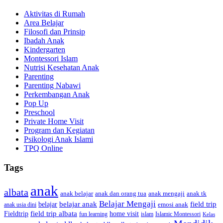
Aktivitas di Rumah
Area Belajar
Filosofi dan Prinsip
Ibadah Anak
Kindergarten
Montessori Islam
Nutrisi Kesehatan Anak
Parenting
Parenting Nabawi
Perkembangan Anak
Pop Up
Preschool
Private Home Visit
Program dan Kegiatan
Psikologi Anak Islami
TPQ Online
Tags
anak
albata
anak dan orang tua
anak tk
anak belajar
anak mengaji
Belajar Mengaji
belajar anak
field trip
belajar
emosi anak
anak usia dini
field trip albata
Fieldtrip
home visit
Islamic Montessori
fun learning
islam
Kelas