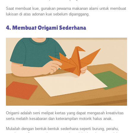
Saat membuat kue, gunakan pewarna makanan alami untuk membuat
lukisan di atas adonan kue sebelum dipanggang.
4. Membuat Origami Sederhana
Origami adalah seni melipat kertas yang dapat mengasah kreativitas
serta melatih kesabaran dan keterampilan motorik halus anak.
Mulailah dengan bentuk-bentuk sederhana seperti burung, perahu,