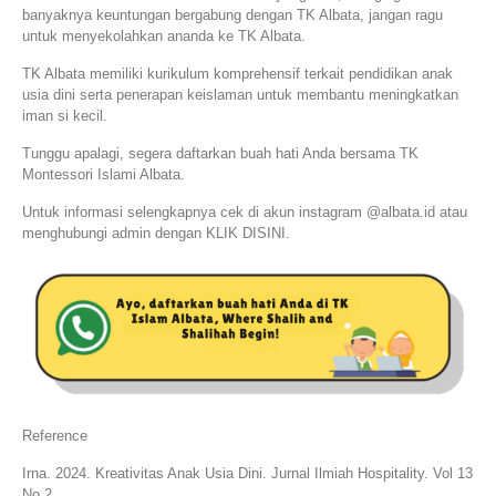
banyaknya keuntungan bergabung dengan TK Albata, jangan ragu
untuk menyekolahkan ananda ke TK Albata.
TK Albata memiliki kurikulum komprehensif terkait pendidikan anak
usia dini serta penerapan keislaman untuk membantu meningkatkan
iman si kecil.
Tunggu apalagi, segera daftarkan buah hati Anda bersama TK
Montessori Islami Albata.
Untuk informasi selengkapnya cek di akun instagram @albata.id atau
menghubungi admin dengan KLIK DISINI.
Reference
Irna. 2024. Kreativitas Anak Usia Dini. Jurnal Ilmiah Hospitality. Vol 13
No 2