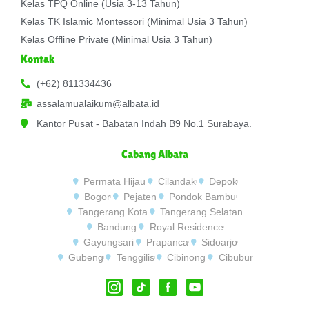
Kelas TPQ Online (Usia 3-13 Tahun)
Kelas TK Islamic Montessori (Minimal Usia 3 Tahun)
Kelas Offline Private (Minimal Usia 3 Tahun)
Kontak
(+62) 811334436
assalamualaikum@albata.id
Kantor Pusat - Babatan Indah B9 No.1 Surabaya.
Cabang Albata
Permata Hijau
Cilandak
Depok
Bogor
Pejaten
Pondok Bambu
Tangerang Kota
Tangerang Selatan
Bandung
Royal Residence
Gayungsari
Prapanca
Sidoarjo
Gubeng
Tenggilis
Cibinong
Cibubur