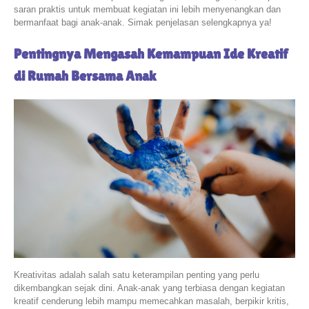
saran praktis untuk membuat kegiatan ini lebih menyenangkan dan
bermanfaat bagi anak-anak. Simak penjelasan selengkapnya ya!
Pentingnya Mengasah Kemampuan Ide Kreatif
di Rumah Bersama Anak
Kreativitas adalah salah satu keterampilan penting yang perlu
dikembangkan sejak dini. Anak-anak yang terbiasa dengan kegiatan
kreatif cenderung lebih mampu memecahkan masalah, berpikir kritis,