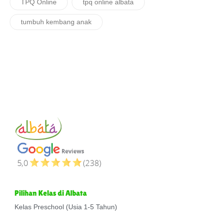
TPQ Online
tpq online albata
tumbuh kembang anak
Pilihan Kelas di Albata
Kelas Preschool (Usia 1-5 Tahun)