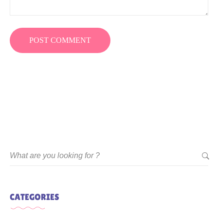
CATEGORIES