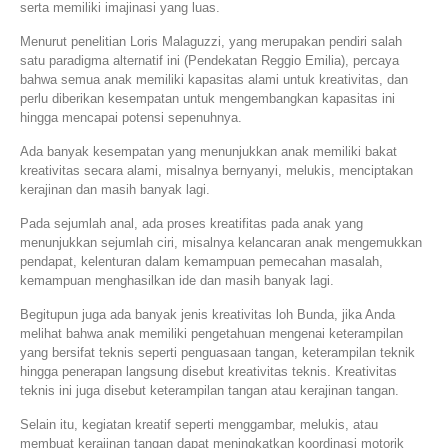
serta memiliki imajinasi yang luas.
Menurut penelitian Loris Malaguzzi, yang merupakan pendiri salah
satu paradigma alternatif ini (Pendekatan Reggio Emilia), percaya
bahwa semua anak memiliki kapasitas alami untuk kreativitas, dan
perlu diberikan kesempatan untuk mengembangkan kapasitas ini
hingga mencapai potensi sepenuhnya.
Ada banyak kesempatan yang menunjukkan anak memiliki bakat
kreativitas secara alami, misalnya bernyanyi, melukis, menciptakan
kerajinan dan masih banyak lagi.
Pada sejumlah anal, ada proses kreatifitas pada anak yang
menunjukkan sejumlah ciri, misalnya kelancaran anak mengemukkan
pendapat, kelenturan dalam kemampuan pemecahan masalah,
kemampuan menghasilkan ide dan masih banyak lagi.
Begitupun juga ada banyak jenis kreativitas loh Bunda, jika Anda
melihat bahwa anak memiliki pengetahuan mengenai keterampilan
yang bersifat teknis seperti penguasaan tangan, keterampilan teknik
hingga penerapan langsung disebut kreativitas teknis. Kreativitas
teknis ini juga disebut keterampilan tangan atau kerajinan tangan.
Selain itu, kegiatan kreatif seperti menggambar, melukis, atau
membuat kerajinan tangan dapat meningkatkan koordinasi motorik