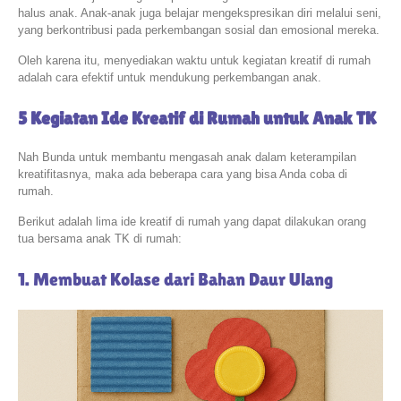
halus anak. Anak-anak juga belajar mengekspresikan diri melalui seni,
yang berkontribusi pada perkembangan sosial dan emosional mereka.
Oleh karena itu, menyediakan waktu untuk kegiatan kreatif di rumah
adalah cara efektif untuk mendukung perkembangan anak.
5 Kegiatan Ide Kreatif di Rumah untuk Anak TK
Nah Bunda untuk membantu mengasah anak dalam keterampilan
kreatifitasnya, maka ada beberapa cara yang bisa Anda coba di
rumah.
Berikut adalah lima ide kreatif di rumah yang dapat dilakukan orang
tua bersama anak TK di rumah:
1. Membuat Kolase dari Bahan Daur Ulang