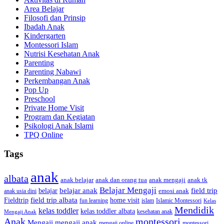
Area Belajar
Filosofi dan Prinsip
Ibadah Anak
Kindergarten
Montessori Islam
Nutrisi Kesehatan Anak
Parenting
Parenting Nabawi
Perkembangan Anak
Pop Up
Preschool
Private Home Visit
Program dan Kegiatan
Psikologi Anak Islami
TPQ Online
Tags
anak
albata
anak dan orang tua
anak tk
anak belajar
anak mengaji
Belajar Mengaji
belajar anak
field trip
belajar
emosi anak
anak usia dini
field trip albata
Fieldtrip
home visit
Islamic Montessori
fun learning
islam
Kelas
Mendidik
kelas toddler
kelas toddler albata
kesehatan anak
Mengaji Anak
Anak
montessori
Mengaji
mengaji anak
montessori
mengaji online