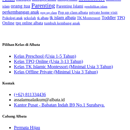
Parenting
orang tua
Parenting Islami
islam
pendidikan islam
perkembangan anak
Pop up class albata
private home visit
pop up class
tk islam albata
Toddler
TPQ
sekolah
TK Montessori
Psikologi anak
tk albata
Online
tpq online albata
tumbuh kembang anak
Pilihan Kelas di Albata
Kelas Preschool (Usia 1-5 Tahun)
Kelas TPQ Online (Usia 3-13 Tahun)
Kelas TK Islamic Montessori (Minimal Usia 3 Tahun)
Kelas Offline Private (Minimal Usia 3 Tahun)
Kontak
(+62) 811334436
assalamualaikum@albata.id
Kantor Pusat - Babatan Indah B9 No.1 Surabaya.
Cabang Albata
Permata Hijau