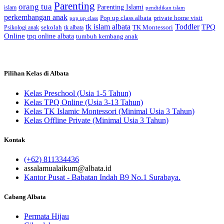
Parenting
orang tua
Parenting Islami
islam
pendidikan islam
perkembangan anak
Pop up class albata
private home visit
pop up class
tk islam albata
Toddler
TPQ
sekolah
TK Montessori
Psikologi anak
tk albata
Online
tpq online albata
tumbuh kembang anak
Pilihan Kelas di Albata
Kelas Preschool (Usia 1-5 Tahun)
Kelas TPQ Online (Usia 3-13 Tahun)
Kelas TK Islamic Montessori (Minimal Usia 3 Tahun)
Kelas Offline Private (Minimal Usia 3 Tahun)
Kontak
(+62) 811334436
assalamualaikum@albata.id
Kantor Pusat - Babatan Indah B9 No.1 Surabaya.
Cabang Albata
Permata Hijau