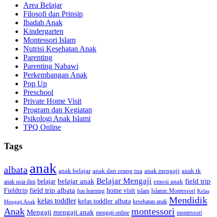
Area Belajar
Filosofi dan Prinsip
Ibadah Anak
Kindergarten
Montessori Islam
Nutrisi Kesehatan Anak
Parenting
Parenting Nabawi
Perkembangan Anak
Pop Up
Preschool
Private Home Visit
Program dan Kegiatan
Psikologi Anak Islami
TPQ Online
Tags
anak
albata
anak dan orang tua
anak tk
anak belajar
anak mengaji
Belajar Mengaji
belajar anak
field trip
belajar
emosi anak
anak usia dini
field trip albata
Fieldtrip
home visit
Islamic Montessori
fun learning
islam
Kelas
Mendidik
kelas toddler
kelas toddler albata
kesehatan anak
Mengaji Anak
Anak
montessori
Mengaji
mengaji anak
montessori
mengaji online