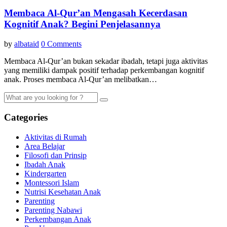
Membaca Al-Qur’an Mengasah Kecerdasan
Kognitif Anak? Begini Penjelasannya
by
albataid
0 Comments
Membaca Al-Qur’an bukan sekadar ibadah, tetapi juga aktivitas
yang memiliki dampak positif terhadap perkembangan kognitif
anak. Proses membaca Al-Qur’an melibatkan…
Categories
Aktivitas di Rumah
Area Belajar
Filosofi dan Prinsip
Ibadah Anak
Kindergarten
Montessori Islam
Nutrisi Kesehatan Anak
Parenting
Parenting Nabawi
Perkembangan Anak