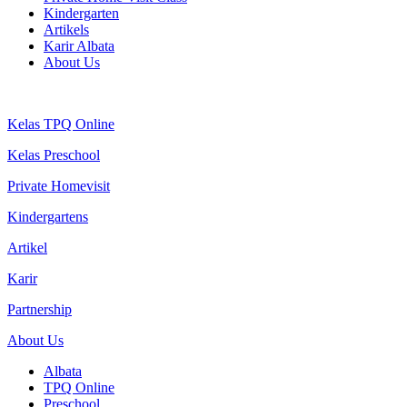
Kindergarten
Artikels
Karir Albata
About Us
Kelas TPQ Online
Kelas Preschool
Private Homevisit
Kindergartens
Artikel
Karir
Partnership
About Us
Albata
TPQ Online
Preschool