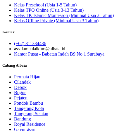
Kelas Preschool (Usia 1-5 Tahun)
Kelas TPQ Online (Usia 3-13 Tahun)
Kelas TK Islamic Montessori (Minimal Usia 3 Tahun)
Kelas Offline Private (Minimal Usia 3 Tahun)
Kontak
(+62) 811334436
assalamualaikum@albata.id
Kantor Pusat - Babatan Indah B9 No.1 Surabaya.
Cabang Albata
Permata Hijau
Cilandak
Depok
Bogor
Pejaten
Pondok Bambu
Tangerang Kota
Tangerang Selatan
Bandung
Royal Residence
Gayungsari