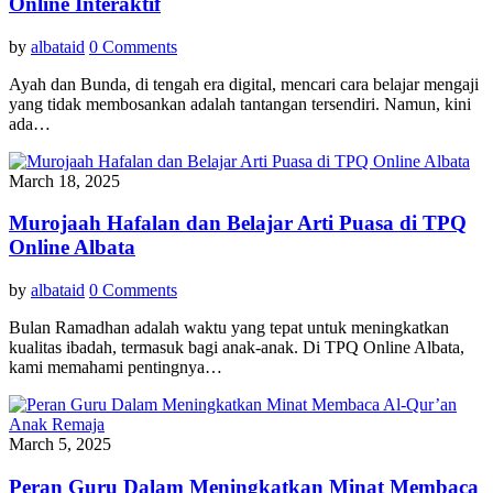
Online Interaktif
by
albataid
0 Comments
Ayah dan Bunda, di tengah era digital, mencari cara belajar mengaji
yang tidak membosankan adalah tantangan tersendiri. Namun, kini
ada…
March 18, 2025
Murojaah Hafalan dan Belajar Arti Puasa di TPQ
Online Albata
by
albataid
0 Comments
Bulan Ramadhan adalah waktu yang tepat untuk meningkatkan
kualitas ibadah, termasuk bagi anak-anak. Di TPQ Online Albata,
kami memahami pentingnya…
March 5, 2025
Peran Guru Dalam Meningkatkan Minat Membaca