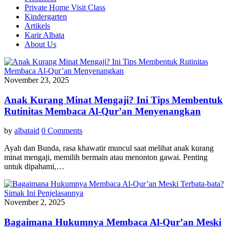
Private Home Visit Class
Kindergarten
Artikels
Karir Albata
About Us
November 23, 2025
Anak Kurang Minat Mengaji? Ini Tips Membentuk
Rutinitas Membaca Al-Qur’an Menyenangkan
by
albataid
0 Comments
Ayah dan Bunda, rasa khawatir muncul saat melihat anak kurang
minat mengaji, memilih bermain atau menonton gawai. Penting
untuk dipahami,…
November 2, 2025
Bagaimana Hukumnya Membaca Al-Qur’an Meski