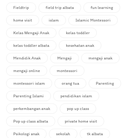
Fieldtrip
field trip albata
fun learning
home visit
islam
Islamic Montessori
Kelas Mengaji Anak
kelas toddler
kelas toddler albata
kesehatan anak
Mendidik Anak
Mengaji
mengaji anak
mengaji online
montessori
montessori islam
orang tua
Parenting
Parenting Islami
pendidikan islam
perkembangan anak
pop up class
Pop up class albata
private home visit
Psikologi anak
sekolah
tk albata