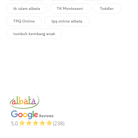
tk islam albata
TK Montessori
Toddler
TPQ Online
tpq online albata
tumbuh kembang anak