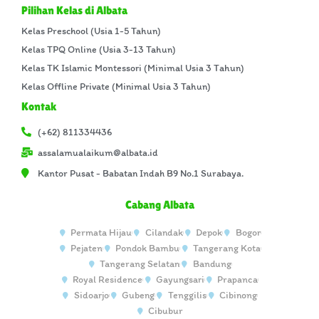
Pilihan Kelas di Albata
Kelas Preschool (Usia 1-5 Tahun)
Kelas TPQ Online (Usia 3-13 Tahun)
Kelas TK Islamic Montessori (Minimal Usia 3 Tahun)
Kelas Offline Private (Minimal Usia 3 Tahun)
Kontak
(+62) 811334436
assalamualaikum@albata.id
Kantor Pusat - Babatan Indah B9 No.1 Surabaya.
Cabang Albata
Permata Hijau
Cilandak
Depok
Bogor
Pejaten
Pondok Bambu
Tangerang Kota
Tangerang Selatan
Bandung
Royal Residence
Gayungsari
Prapanca
Sidoarjo
Gubeng
Tenggilis
Cibinong
Cibubur